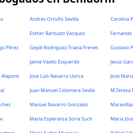
ro
Andres Ortuño Sevilla
Carolina 
Esther Barbudo Vazquez
Fernando 
ago Pérez
Geydi Rodriguez-Triana Frenes
Gustavo P
Jaime Vaello Esquerdo
Jesus Gar
 Alapont
Jose Luis Navarro Llorca
Jose Mari
al
Juan Manuel Colomera Sevila
M.Teresa 
nchez
Manuel Navarro Gonzalez
Maravilla
or
Maria Esperanza Soria Such
Maria Jos