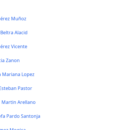
Pérez Muñoz
Beltra Alacid
érez Vicente
cia Zanon
a Mariana Lopez
Esteban Pastor
s Martin Arellano
efa Pardo Santonja