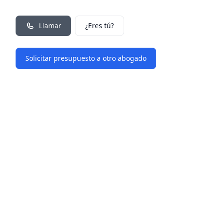
Llamar
¿Eres tú?
Solicitar presupuesto a otro abogado