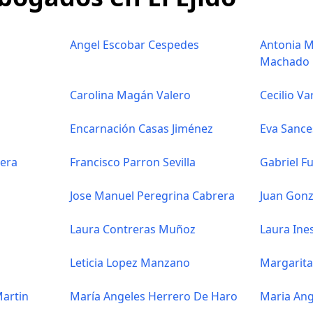
Angel Escobar Cespedes
Antonia M
Machado
Carolina Magán Valero
Cecilio Va
Encarnación Casas Jiménez
Eva Sance
lera
Francisco Parron Sevilla
Gabriel Fu
Jose Manuel Peregrina Cabrera
Juan Gonz
Laura Contreras Muñoz
Laura Ines
Leticia Lopez Manzano
Margarita
artin
María Angeles Herrero De Haro
Maria Ang