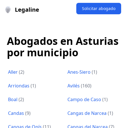
Legaline
Solicitar abogado
Abogados en Asturias
por municipio
Aller
(2)
Anes-Siero
(1)
Arriondas
(1)
Avilés
(160)
Boal
(2)
Campo de Caso
(1)
Candas
(9)
Cangas de Narcea
(1)
Cangas de Onís
(11)
Cangas del Narcea
(7)