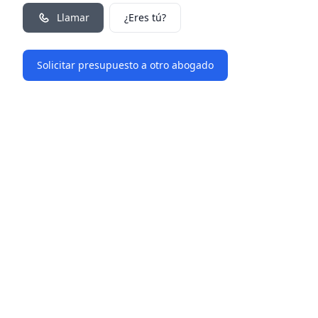
Llamar
¿Eres tú?
Solicitar presupuesto a otro abogado