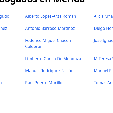
Agudo
Alberto Lopez-Arza Roman
Alicia Mª 
chez
Antonio Barroso Martinez
Diego He
Federico Miguel Chacon
Jose Igna
Calderon
Limbertg García De Mendoza
M Teresa 
o
Manuel Rodríguez Falcón
Manuel R
o
Raul Puerto Murillo
Tomas Ang