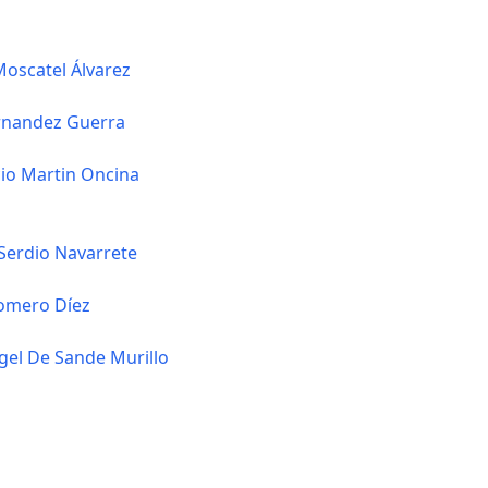
Moscatel Álvarez
rnandez Guerra
cio Martin Oncina
Serdio Navarrete
omero Díez
el De Sande Murillo