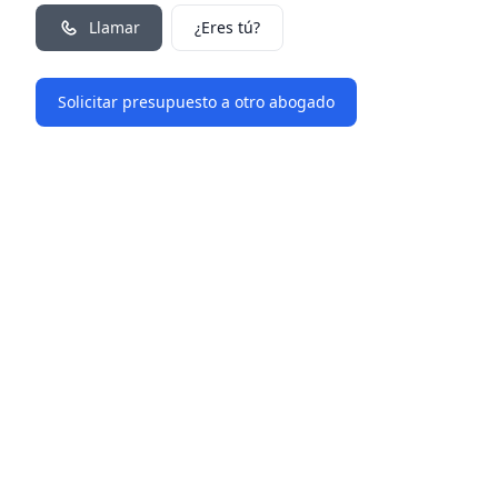
Llamar
¿Eres tú?
Solicitar presupuesto a otro abogado