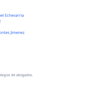
el Echevarria
z
ontes Jimenez
colegios de abogados.