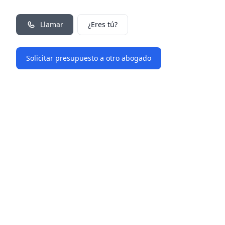
Llamar
¿Eres tú?
Solicitar presupuesto a otro abogado