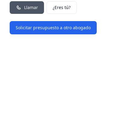
Llamar
¿Eres tú?
Solicitar presupuesto a otro abogado