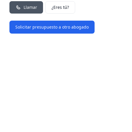
Llamar
¿Eres tú?
Solicitar presupuesto a otro abogado