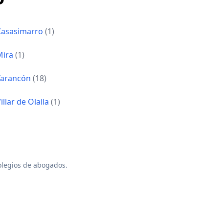
Casasimarro
(1)
Mira
(1)
Tarancón
(18)
illar de Olalla
(1)
colegios de abogados.