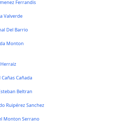
imenez Ferrandis
ja Valverde
nal Del Barrio
ada Monton
 Herraiz
l Cañas Cañada
Esteban Beltran
rdo Ruipérez Sanchez
el Monton Serrano