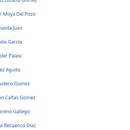
sus Lozano Gomez
ar Moya Del Pozo
Rueda Juan
ado Garcia
ler Palasi
pez Agudo
cudero Gomez
ion Cañas Gomez
oreno Gallego
a Recuenco Diaz