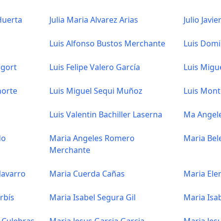
Huerta
Julia Maria Alvarez Arias
Julio Javi
Luis Alfonso Bustos Merchante
Luis Dom
agort
Luis Felipe Valero García
Luis Migu
horte
Luis Miguel Sequi Muñoz
Luis Mont
Luis Valentin Bachiller Laserna
Ma Angel
do
Maria Angeles Romero
Maria Bel
Merchante
Navarro
Maria Cuerda Cañas
Maria Ele
rbís
Maria Isabel Segura Gil
Maria Isa