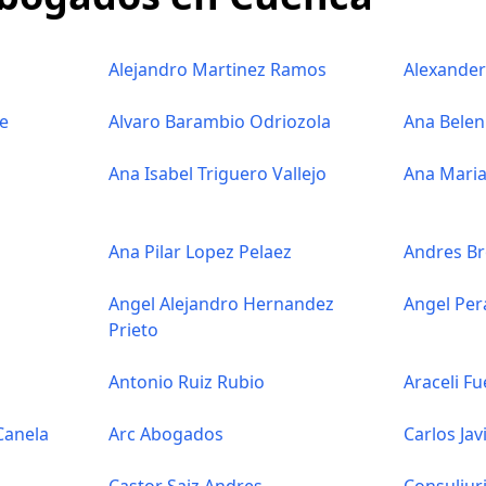
l
Alejandro Martinez Ramos
Alexande
e
Alvaro Barambio Odriozola
Ana Bele
Ana Isabel Triguero Vallejo
Ana Maria
Ana Pilar Lopez Pelaez
Andres Br
Angel Alejandro Hernandez
Angel Per
Prieto
Antonio Ruiz Rubio
Araceli Fu
Canela
Arc Abogados
Carlos Jav