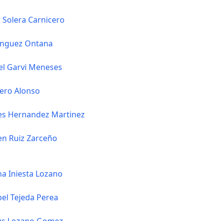
er Solera Carnicero
inguez Ontana
el Garvi Meneses
ero Alonso
es Hernandez Martinez
en Ruiz Zarceño
na Iniesta Lozano
bel Tejeda Perea