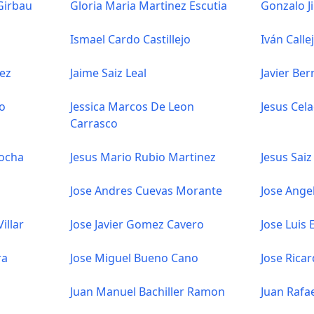
Girbau
Gloria Maria Martinez Escutia
Gonzalo J
Ismael Cardo Castillejo
Iván Calle
ez
Jaime Saiz Leal
Javier Ber
ro
Jessica Marcos De Leon
Jesus Cel
Carrasco
ocha
Jesus Mario Rubio Martinez
Jesus Saiz
Jose Andres Cuevas Morante
Jose Ange
illar
Jose Javier Gomez Cavero
Jose Luis 
ra
Jose Miguel Bueno Cano
Jose Rica
Juan Manuel Bachiller Ramon
Juan Rafa