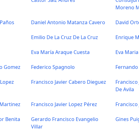
Castor Saiz Andres
Consuljuri
Moreno 
 Paños
Daniel Antonio Matanza Cavero
David Ort
Emilio De La Cruz De La Cruz
Enrique 
Eva María Araque Cuesta
Eva Maria
sco Gomez
Federico Spagnolo
Fernando 
e Lopez
Francisco Javier Cabero Dieguez
Francisco
De Avila
 Martinez
Francisco Javier Lopez Pérez
Francisco
or Benita
Gerardo Francisco Evangelio
Gines Pu
Villar