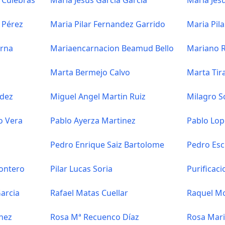
 Culebras
Maria Jesus Garcia Garcia
Maria Je
 Pérez
Maria Pilar Fernandez Garrido
Maria Pil
erna
Mariaencarnacion Beamud Bello
Mariano 
Marta Bermejo Calvo
Marta Tir
ndez
Miguel Angel Martin Ruiz
Milagro So
o Vera
Pablo Ayerza Martinez
Pablo Lo
Pedro Enrique Saiz Bartolome
Pedro Es
ontero
Pilar Lucas Soria
Purificac
arcia
Rafael Matas Cuellar
Raquel M
nez
Rosa Mª Recuenco Díaz
Rosa Mari