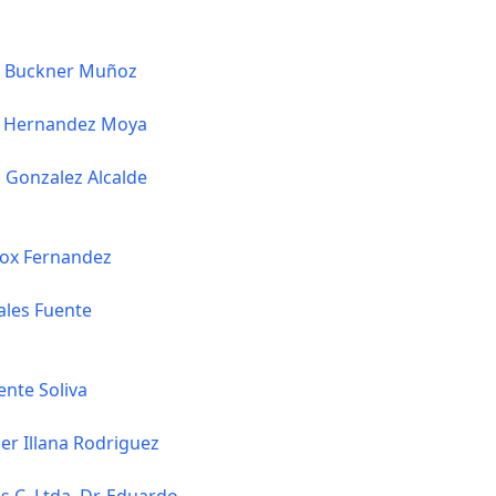
r Buckner Muñoz
n Hernandez Moya
 Gonzalez Alcalde
ox Fernandez
ales Fuente
ente Soliva
ier Illana Rodriguez