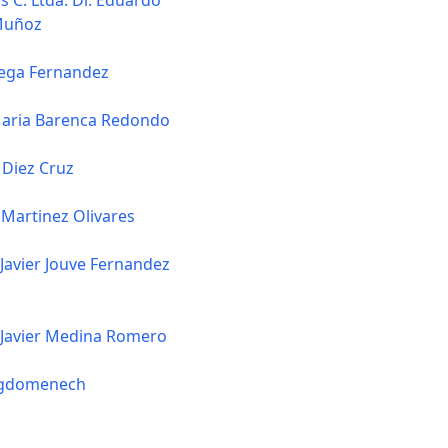
s C. Ltda. Dr. Eduardo
Muñoz
ega Fernandez
Maria Barenca Redondo
 Diez Cruz
Martinez Olivares
 Javier Jouve Fernandez
 Javier Medina Romero
igdomenech