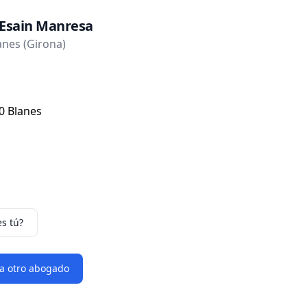
 Esain Manresa
nes (Girona)
00 Blanes
es tú?
 a otro abogado