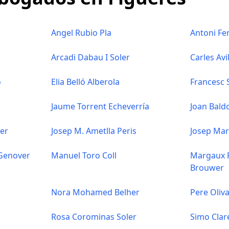
Angel Rubio Pla
Antoni Fe
Arcadi Dabau I Soler
Carles Avi
ó
Elia Belló Alberola
Francesc 
Jaume Torrent Echeverría
Joan Bald
cer
Josep M. Ametlla Peris
Josep Mar
 Genover
Manuel Toro Coll
Margaux R
Brouwer
Nora Mohamed Belher
Pere Oliva
Rosa Corominas Soler
Simo Clar