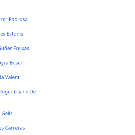
rrer Padrosa
les Estudis
Suñer Freixas
oyra Bosch
ia Valent
oger Liliane De
 Gelis
es Carreras