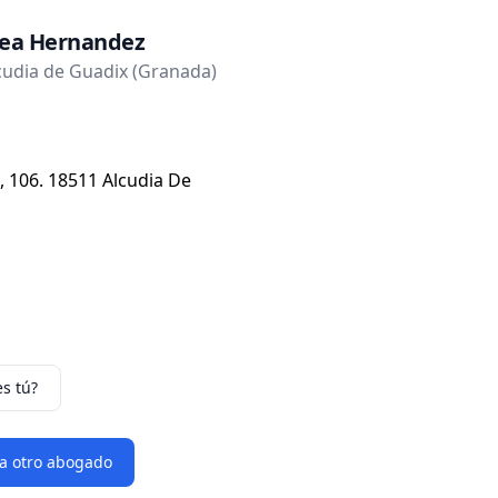
lea Hernandez
udia de Guadix (Granada)
, 106. 18511 Alcudia De
es tú?
 a otro abogado