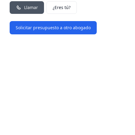
Llamar
¿Eres tú?
Solicitar presupuesto a otro abogado