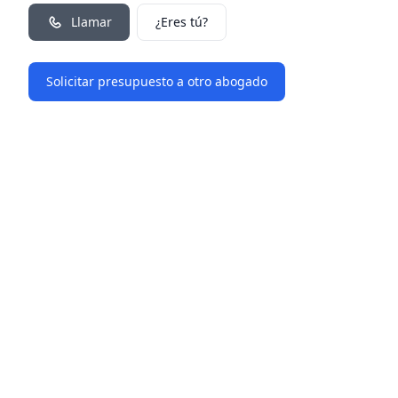
Llamar
¿Eres tú?
Solicitar presupuesto a otro abogado