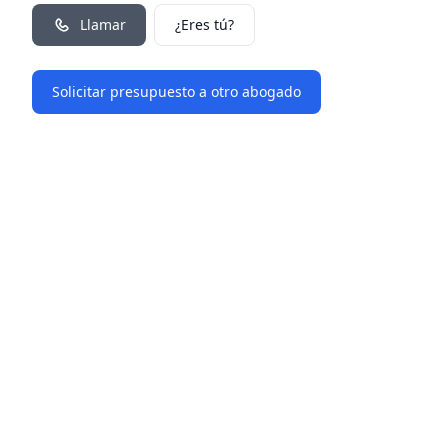
Llamar
¿Eres tú?
Solicitar presupuesto a otro abogado