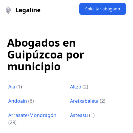
Legaline
Solicitar abogado
Abogados en
Guipúzcoa por
municipio
Aia
(1)
Altzo
(2)
Andoain
(6)
Aretxabaleta
(2)
Arrasate/Mondragón
Asteasu
(1)
(29)