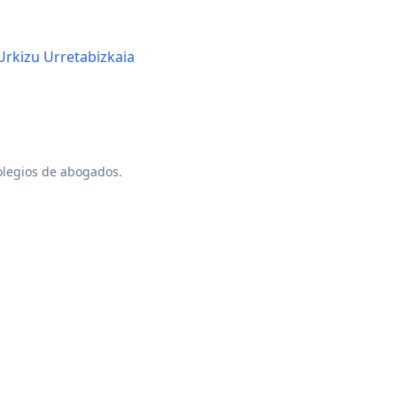
Urkizu Urretabizkaia
colegios de abogados.