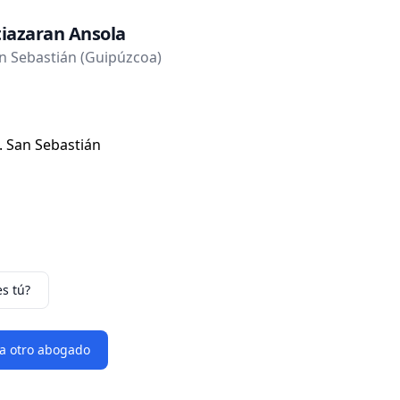
tiazaran Ansola
 Sebastián (Guipúzcoa)
. San Sebastián
es tú?
 a otro abogado