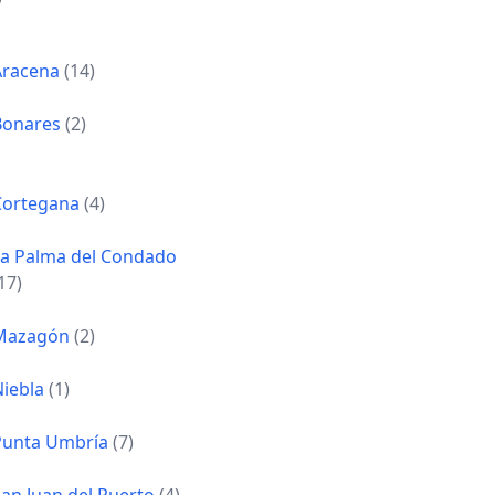
Aracena
(14)
Bonares
(2)
Cortegana
(4)
La Palma del Condado
17)
Mazagón
(2)
Niebla
(1)
Punta Umbría
(7)