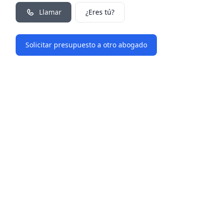
Llamar
¿Eres tú?
Solicitar presupuesto a otro abogado