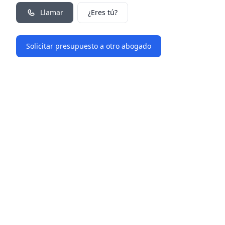
Llamar
¿Eres tú?
Solicitar presupuesto a otro abogado