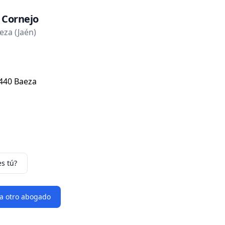
 Cornejo
za (Jaén)
3440 Baeza
es tú?
 a otro abogado