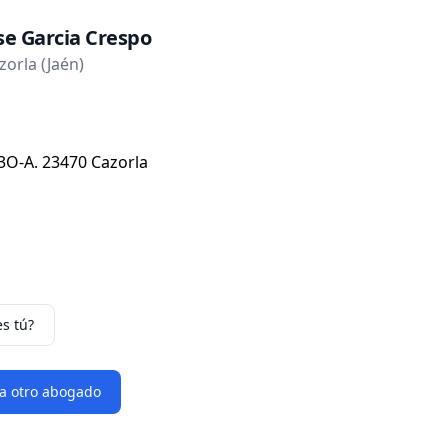
se Garcia Crespo
orla (Jaén)
-3O-A. 23470 Cazorla
es tú?
 a otro abogado