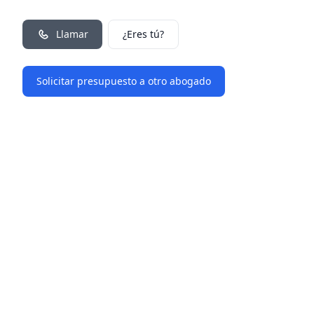
Llamar
¿Eres tú?
Solicitar presupuesto a otro abogado