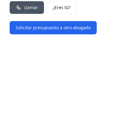
Llamar
¿Eres tú?
Solicitar presupuesto a otro abogado