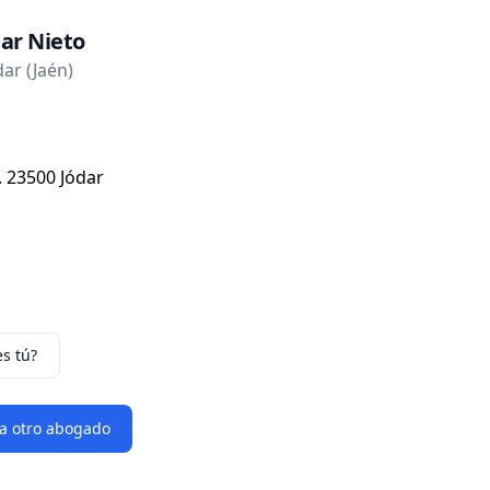
ar Nieto
ar (Jaén)
o. 23500 Jódar
es tú?
 a otro abogado