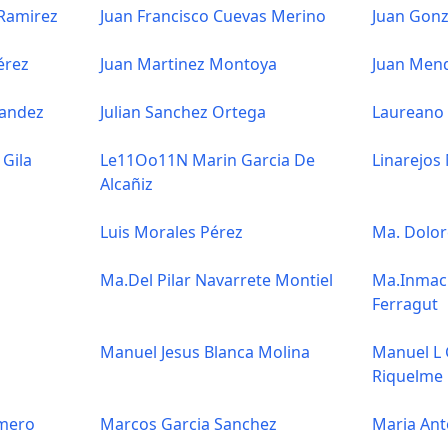
 Ramirez
Juan Francisco Cuevas Merino
Juan Gon
érez
Juan Martinez Montoya
Juan Mend
nandez
Julian Sanchez Ortega
Laureano 
 Gila
Le11Oo11N Marin Garcia De
Linarejos
Alcañiz
Luis Morales Pérez
Ma. Dolor
Ma.Del Pilar Navarrete Montiel
Ma.Inmac
Ferragut
Manuel Jesus Blanca Molina
Manuel L 
Riquelme
omero
Marcos Garcia Sanchez
Maria Ant