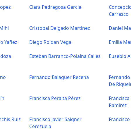
Lopez
Clara Pedregosa Garcia
Concepci
Carrasco
Mihi
Cristobal Delgado Martinez
Daniel Ma
yo Yañez
Diego Roldan Vega
Emilia Ma
ndoza
Esteban Barranco-Polaina Calles
Eusebio A
ano
Fernando Balaguer Recena
Fernando 
De Rique
ín
Francisca Peralta Pérez
Francisca
Ramirez
nchis Ruiz
Francisco Javier Saigner
Francisco
Cerezuela