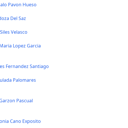
zalo Pavon Hueso
oza Del Saz
Siles Velasco
 Maria Lopez Garcia
es Fernandez Santiago
ulada Palomares
Garzon Pascual
onia Cano Exposito