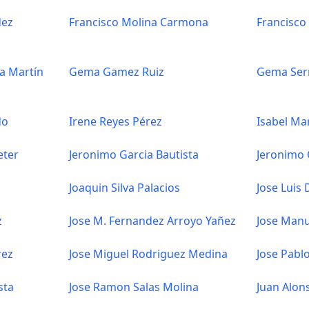
dez
Francisco Molina Carmona
Francisco
fa Martín
Gema Gamez Ruiz
Gema Ser
do
Irene Reyes Pérez
Isabel Ma
eter
Jeronimo Garcia Bautista
Jeronimo
Joaquin Silva Palacios
Jose Luis
z
Jose M. Fernandez Arroyo Yañez
Jose Man
rez
Jose Miguel Rodriguez Medina
Jose Pablo
sta
Jose Ramon Salas Molina
Juan Alon