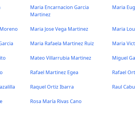
a
Maria Encarnacion Garcia
Maria Eug
Martinez
a Moreno
Maria Jose Vega Martinez
Maria Lou
Garcia
Maria Rafaela Martinez Ruiz
Maria Vic
ito
Mateo Villarrubia Martinez
Miguel Ga
do
Rafael Martinez Egea
Rafael Ort
zalilla
Raquel Ortiz Ibarra
Raul Cabu
te
Rosa María Rivas Cano