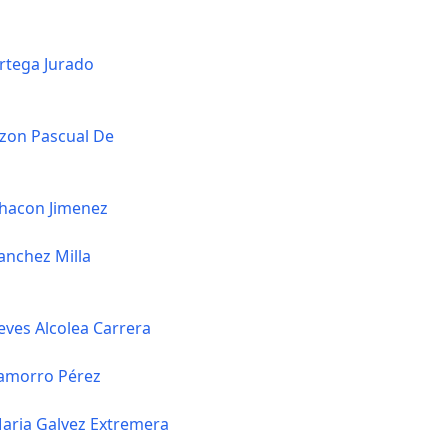
rtega Jurado
zon Pascual De
hacon Jimenez
anchez Milla
eves Alcolea Carrera
amorro Pérez
aria Galvez Extremera