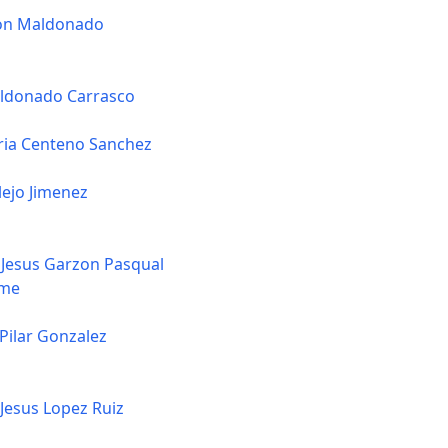
on Maldonado
ldonado Carrasco
ria Centeno Sanchez
lejo Jimenez
Jesus Garzon Pasqual
lme
 Pilar Gonzalez
 Jesus Lopez Ruiz