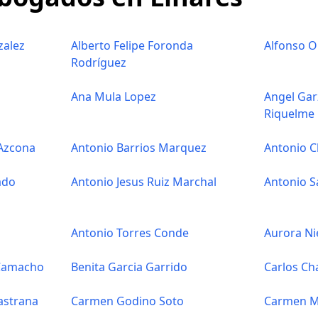
zalez
Alberto Felipe Foronda
Alfonso O
Rodríguez
Ana Mula Lopez
Angel Gar
Riquelme
 Azcona
Antonio Barrios Marquez
Antonio C
ado
Antonio Jesus Ruiz Marchal
Antonio S
Antonio Torres Conde
Aurora Ni
 Camacho
Benita Garcia Garrido
Carlos Ch
astrana
Carmen Godino Soto
Carmen M