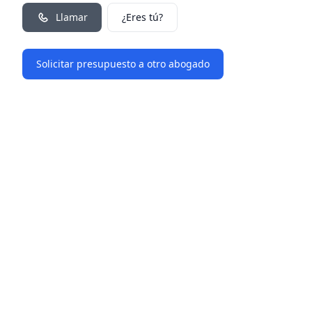
Llamar
¿Eres tú?
Solicitar presupuesto a otro abogado