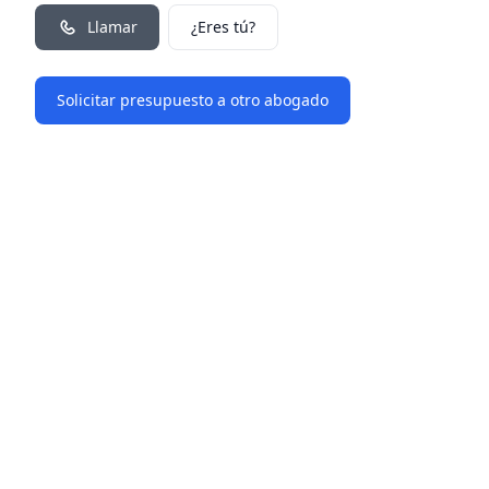
Llamar
¿Eres tú?
Solicitar presupuesto a otro abogado