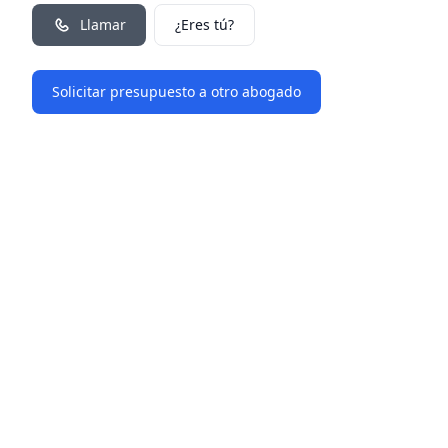
Llamar
¿Eres tú?
Solicitar presupuesto a otro abogado