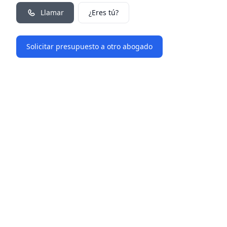
Llamar
¿Eres tú?
Solicitar presupuesto a otro abogado