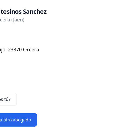
tesinos Sanchez
era (Jaén)
ajo. 23370 Orcera
es tú?
 a otro abogado