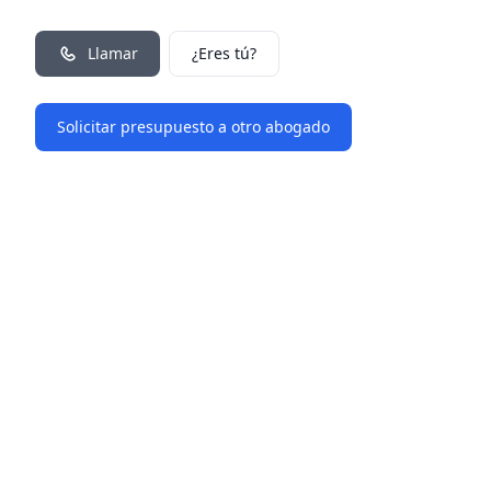
Llamar
¿Eres tú?
Solicitar presupuesto a otro abogado