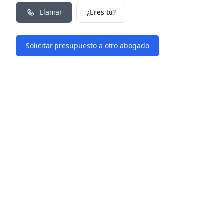
Llamar
¿Eres tú?
Solicitar presupuesto a otro abogado