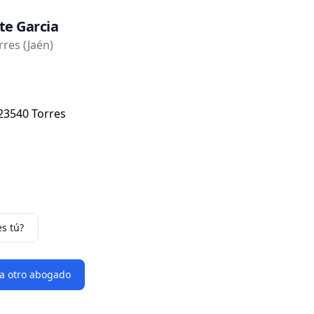
ite Garcia
res (Jaén)
 23540 Torres
es tú?
 a otro abogado