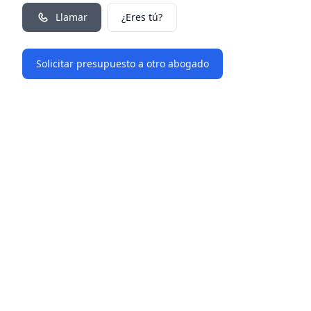
Llamar
¿Eres tú?
Solicitar presupuesto a otro abogado