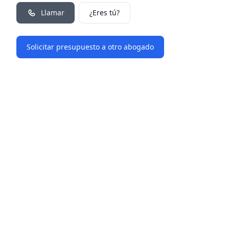
Llamar
¿Eres tú?
Solicitar presupuesto a otro abogado