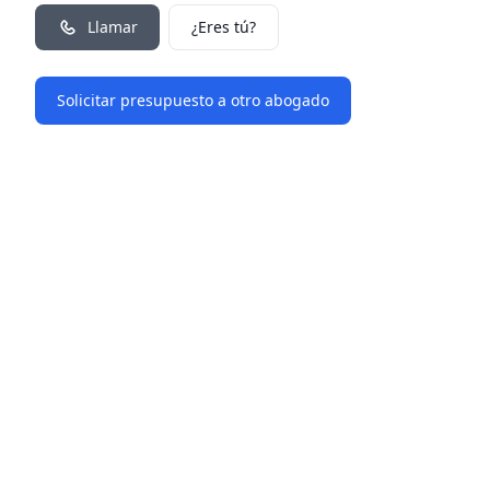
Llamar
¿Eres tú?
Solicitar presupuesto a otro abogado