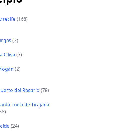
rrecife
(168)
Firgas
(2)
a Oliva
(7)
Mogán
(2)
Puerto del Rosario
(78)
anta Lucía de Tirajana
58)
Telde
(24)