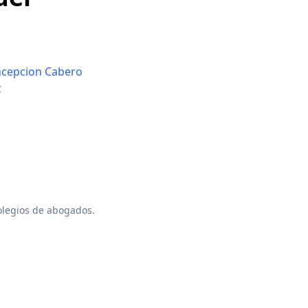
ncepcion Cabero
z
colegios de abogados.