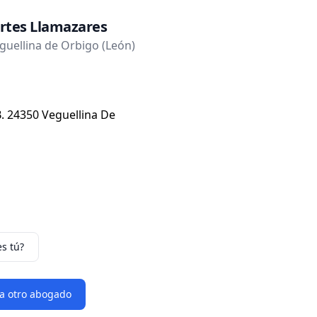
rtes Llamazares
uellina de Orbigo (León)
. 24350 Veguellina De
es tú?
 a otro abogado