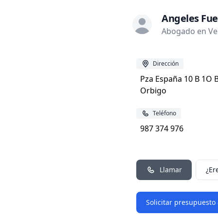
Angeles Fue
Abogado en Veg
Dirección
Pza España 10 B 1O B
Orbigo
Teléfono
987 374 976
Llamar
¿Er
Solicitar presupuesto