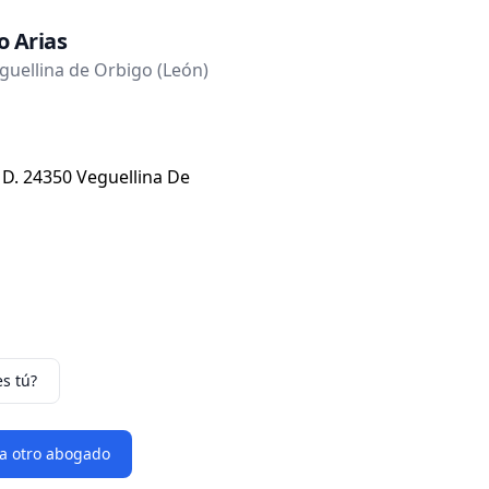
o Arias
uellina de Orbigo (León)
 D. 24350 Veguellina De
es tú?
 a otro abogado