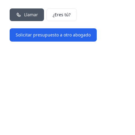
Llamar
¿Eres tú?
Solicitar presupuesto a otro abogado