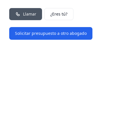
Llamar
¿Eres tú?
Solicitar presupuesto a otro abogado