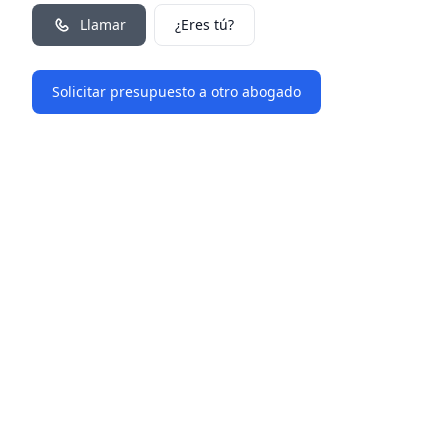
Llamar
¿Eres tú?
Solicitar presupuesto a otro abogado