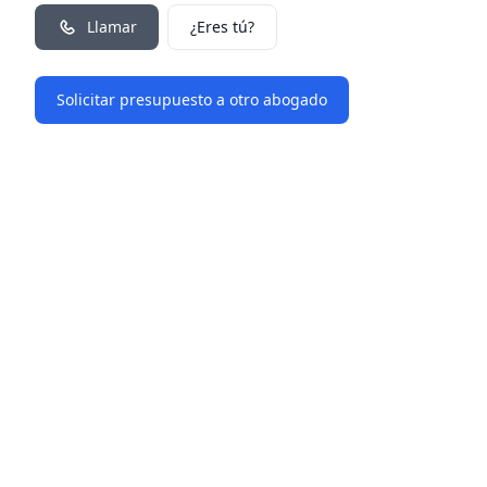
Llamar
¿Eres tú?
Solicitar presupuesto a otro abogado